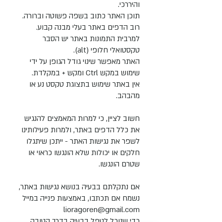
והיררכי.
תוכן האתר כתוב בשפה פשוטה וברורה.
רוב הדפים באתר בעלי מבנה קבוע.
למרבית התמונות באתר יש הסבר
טקסטואלי חלופי (alt).
האתר מאפשר שינוי גודל הגופן על ידי
שימוש במקש Ctrl ומקש + במקלדת.
אין באתר שימוש בתצוגת טקסט נע או
מהבהב.
חשוב לציין, כי למרות המאמצים להנגיש
את כלל הדפים באתר, ולמרות פעילותינו
לשפר את נגישות האתר - ייתכן שיתגלו
חלקים או יכולות שלא הונגשו כראוי או
שטרם הונגשו.
אם נתקלתם בבעיה בנושא נגישות באתר,
נשמח אם תכתבו, באמצעות פנייה במייל
lioragoren@gmail.com
כדי שנוכל לטפל בבעיה בדרך הטובה